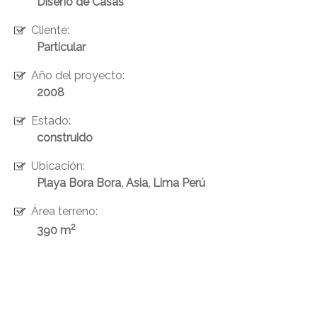
Diseño de Casas
Cliente:
Particular
Año del proyecto:
2008
Estado:
construido
Ubicación:
ENVIAR
Playa Bora Bora, Asia, Lima Perú
Área terreno:
2
390 m