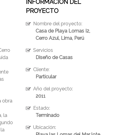
INFORMACION DEL
PROYECTO
Nombre del proyecto:
Casa de Playa Lomas I2,
Cerro Azul, Lima, Perú
Cerro
Servicios
uida
Diseño de Casas
Cliente:
ente
Particular
as
Año del proyecto:
2011
a obra
Estado:
, la
Terminado
segundo
Ubicación:
 la
Playa las Lomas del Mar lote