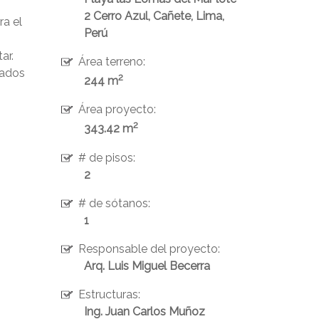
2 Cerro Azul, Cañete, Lima,
ra el
Perú
ar.
Área terreno:
eados
2
244 m
Área proyecto:
2
343.42 m
# de pisos:
2
# de sótanos:
1
Responsable del proyecto:
Arq. Luis Miguel Becerra
Estructuras:
Ing. Juan Carlos Muñoz