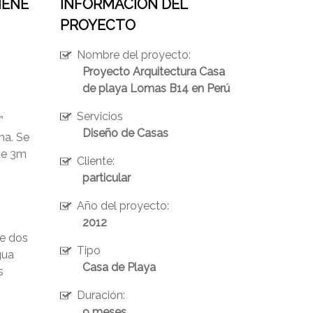
IENE
INFORMACION DEL
PROYECTO
Nombre del proyecto:
Proyecto Arquitectura Casa
de playa Lomas B14 en Perú
Servicios
”
Diseño de Casas
ma. Se
 de 3m
Cliente:
particular
Año del proyecto:
2012
de dos
Tipo
gua
Casa de Playa
s
Duración:
9 meses