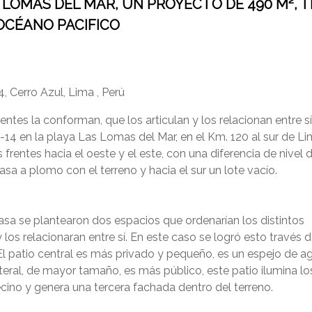
 LOMAS DEL MAR, UN PROYECTO DE 490 M², T
CONTÁCTANOS
(Esc)
 OCÉANO PACIFICO
 Cerro Azul, Lima , Perú
ntes la conforman, que los articulan y los relacionan entre sí
-14 en la playa Las Lomas del Mar, en el Km. 120 al sur de Li
 frentes hacia el oeste y el este, con una diferencia de nivel
casa a plomo con el terreno y hacia el sur un lote vacío.
asa se plantearon dos espacios que ordenarían los distintos
los relacionaran entre sí. En este caso se logró esto través 
. El patio central es más privado y pequeño, es un espejo de a
teral, de mayor tamaño, es más público, este patio ilumina lo
ecino y genera una tercera fachada dentro del terreno.