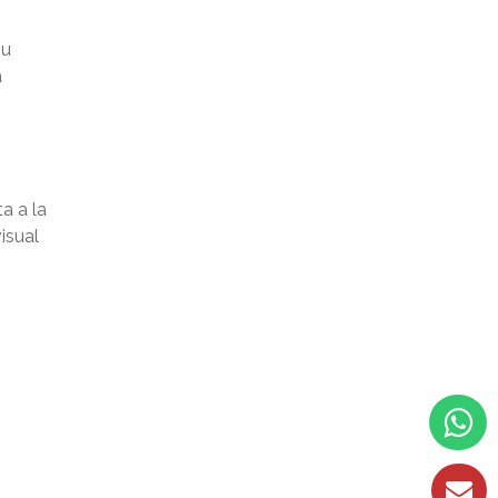
su
a
a a la
isual