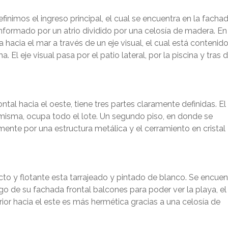
ENVIAR
finimos el ingreso principal, el cual se encuentra en la facha
conformado por un atrio dividido por una celosía de madera. En
ta hacia el mar a través de un eje visual, el cual está contenid
l eje visual pasa por el patio lateral, por la piscina y tras 
ntal hacia el oeste, tiene tres partes claramente definidas. El
misma, ocupa todo el lote. Un segundo piso, en donde se
lmente por una estructura metálica y el cerramiento en cristal
o y flotante esta tarrajeado y pintado de blanco. Se encuen
rgo de su fachada frontal balcones para poder ver la playa, el
terior hacia el este es más hermética gracias a una celosía de